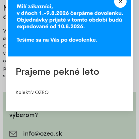
Nesúhlas a odstránenie súborov
cookies
V prípade, že chcete odmietnuť alebo odstrániť všetky
súbory cookies, môžete to urobiť vo vašom prehliadači.
Odmietnutie súborov cookies však bude mať negatívny
vplyv na použiteľnosť nielen nášho webu, ale aj všetkých
ostatných. Odporúčame pre váš užívateľský komfort
povoliť súbory cookies pri návšteve týchto webových
Prajeme pekné leto
stránok.
Kolektív OZEO
Máte otázky alebo potrebujete poradiť s
výberom?
info@ozeo.sk