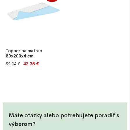
Topper na matrac
80x200x4 cm
42.35 €
52.94 €
Topper na matrac
80x200x4 cm – vrchná vrstva
pre vyrovnanie povrchu
matraca a zvýšenie pohodlia
pri spánku.
Máte otázky alebo potrebujete poradiť s
výberom?