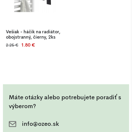
Vešiak - háčik na radiátor,
obojstranný, čierny, 2ks
1.80 €
2.25 €
bojstranný čierny vešiak na
radiátor, 2 ks, pevný plast,
jednoduché zavesenie bez
vŕtania. Ideálny na uteráky,
oblečenie, pyžamá alebo
župany
Máte otázky alebo potrebujete poradiť s
výberom?
info@ozeo.sk