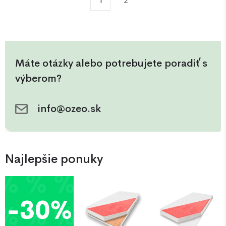
1
2
Vhodná do domácnosti aj
montáž. Výborná voľba pre
penziónov.
domácnosti aj penzióny.
Máte otázky alebo potrebujete poradiť s
výberom?
info@ozeo.sk
Najlepšie ponuky