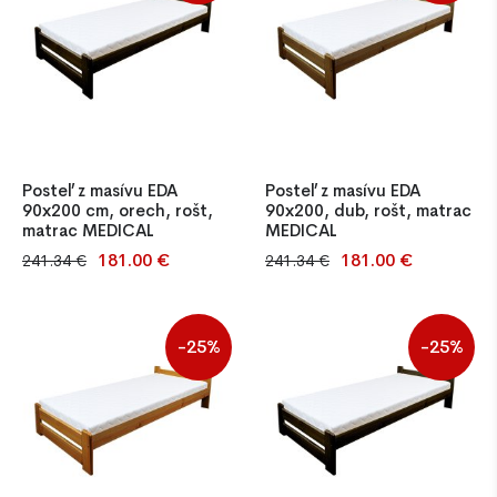
olša, dub, orech alebo
spojovací materiál a návod.
prírodná borovica, následne
Nosnosť cca 100 kg (80 a 90
lakované netoxickým lakom.
cm), možnosť pridania roštu.
Nosnosť cca 100 kg (80x200,
Kvalitný PUR matrac T-25 so
90x200). Súčasťou balenia
snímateľným a
Posteľ z masívu EDA
Posteľ z masívu EDA
90x200 cm, orech, rošt,
90x200, dub, rošt, matrac
matrac MEDICAL
MEDICAL
181.00 €
181.00 €
241.34 €
241.34 €
Jednolôžková posteľ z
Jednolôžková posteľ z
masívnej borovice s latkovým
masívnej borovice v
roštom a kvalitným PUR
prírodnom aj morenom
matracom T25. Pevná
prevedení, s roštom a
-25%
-25%
konštrukcia, netoxický lak,
kvalitným matracom T25.
nadčasový dizajn a
Stabilná konštrukcia,
jednoduchá montáž – ideálna
antibakteriálny poťah,
voľba pre domácnosti aj
jednoduchá montáž – ideálna
ubytovacie zariadenia.
do spálne, detskej izby aj
penziónu.