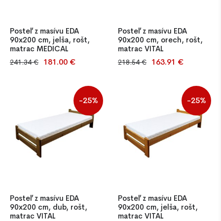
Posteľ z masívu EDA
Posteľ z masívu EDA
90x200 cm, jelša, rošt,
90x200 cm, orech, rošt,
matrac MEDICAL
matrac VITAL
181.00 €
163.91 €
241.34 €
218.54 €
Jednolôžková posteľ z
Kvalitná posteľ z masívu
borovicového masívu s
borovice so stabilnou
roštom a kvalitným matracom
konštrukciou, latkovým
T25. Stabilná konštrukcia a
roštom a PUR matracom T25.
-25%
-25%
klasický dizajn vhodný do
Povrchovo morená a lakovaná
každej izby.
netoxickým lakom. Vhodná
do domácností aj penziónov
– nadčasový dizajn,
jednoduchá montáž a
priaznivá cena.
Posteľ z masívu EDA
Posteľ z masívu EDA
90x200 cm, dub, rošt,
90x200 cm, jelša, rošt,
matrac VITAL
matrac VITAL