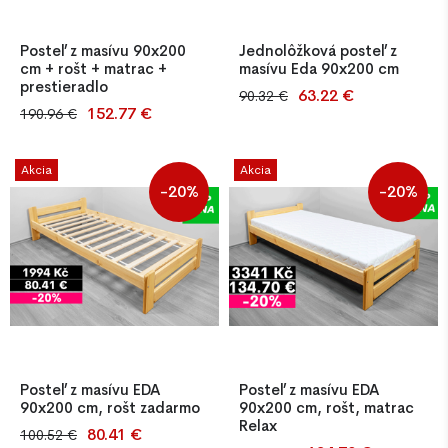
Posteľ z masívu 90x200
Jednolôžková posteľ z
cm + rošt + matrac +
masívu Eda 90x200 cm
prestieradlo
63.22 €
90.32 €
Najpredávanejšia
152.77 €
190.96 €
Jednolôžková posteľ Eda
jednolôžková posteľ z
90x200 cm z masívnej
masívnej borovice s hrúbkou
borovice s latkovým roštom,
25–27 mm. Povrch ošetrený
Akcia
Akcia
PUR matracom Relax a froté
bezfarebným lakom. Stabilná
-20%
-20%
plachtou. Stabilná
konštrukcia. Obsahuje
konštrukcia, kvalitné
kompletný spojovací materiál.
spracovanie a doprava
zadarmo až k vám domov.
Ideálna voľba pre
domácnosť, penzión aj detskú
izbu.
Posteľ z masívu EDA
Posteľ z masívu EDA
90x200 cm, rošt zadarmo
90x200 cm, rošt, matrac
Relax
80.41 €
100.52 €
Jednolôžková posteľ Eda