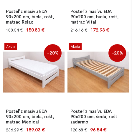
Posteľ z masívu EDA
Posteľ z masívu EDA
90x200 cm, biela, rošt,
90x200 cm, biela, rošt,
matrac Relax
matrac Vital
150.83 €
172.93 €
188.54 €
216.16 €
Kvalitná jednolôžková posteľ
Kvalitná jednolôžková posteľ
z masívu borovice o hrúbke
z masívu borovice o hrúbke
25–27 mm, farba biela, s
25–27 mm, farba biela, s
Akcia
Akcia
latkovým roštom. Jednoduchá
latkovým roštom. Jednoduchá
-20%
-20%
montáž, stabilná konštrukcia.
montáž, stabilná konštrukcia.
Súčasťou je aj PUR matrac T-
Súčasťou je aj PUR matrac T-
25 so snímateľným poť
25 so snímateľným poť
Posteľ z masívu EDA
Posteľ z masívu EDA
90x200 cm, biela, rošt,
90x200 cm, šedá, rošt
matrac Medical
zadarmo
189.03 €
96.54 €
236.29 €
120.68 €
Kvalitná jednolôžková posteľ
Kvalitná jednolôžková posteľ