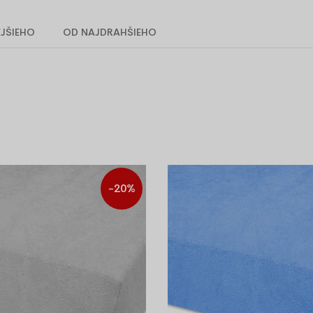
Na matrac 160 x 200 cm
Na matrac 180 x 200 cm
JŠIEHO
OD NAJDRAHŠIEHO
Zábava
Doplnky
Drevené hračky
Ovčie kožuši
Hojdacie koníky
Akustická p
Šmykľavky
Tapisérie
Vešiaky
Kokosové vrstvy
Pohánkové v
Rozmer 90 x 40 cm
Rozmer 90 x
Rozmer 120 x 60 cm
Rozmer 120 
-20%
Rozmer 140 x 70 cm
Rozmer 140 
Rozmer 160 x 70 cm
Rozmer 160 
Rozmer 160 x 80 cm
Rozmer 160 
Rozmer 180 x 80 cm
Rozmer 180 
Rozmer 120 x 180 cm
Rozmer 120 