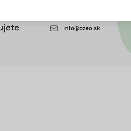
ujete
info@ozeo.sk