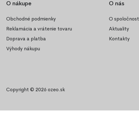
O nákupe
O nás
Obchodné podmienky
O spoločnost
Reklamácia a vrátenie tovaru
Aktuality
Doprava a platba
Kontakty
Výhody nákupu
Copyright © 2026
ozeo.sk