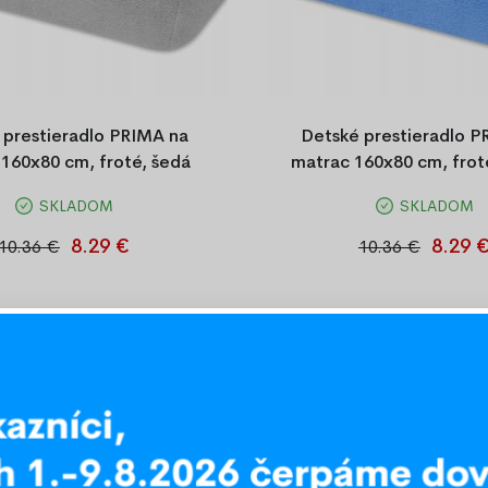
 €
 prestieradlo PRIMA na
Detské prestieradlo P
160x80 cm, froté, šedá
matrac 160x80 cm, frot
SKLADOM
SKLADOM
achta 160x80, napínacia froté
Detská napínacia placht
ivá detská plachta, plachta na
160x80 cm, froté, modrá, s g
8.29 €
8.29 
10.36 €
10.36 €
ná pletenina, 82 % bavlna, 18 %
pevné držanie na matraci, 82
olyester, detská izba
18 % polyester.
-20%