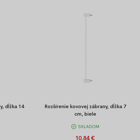
Výhodný set 160 x 200 cm
Výhodný set 180 x 200 cm
y, dĺžka 14
Rozšírenie kovovej zábrany, dĺžka 7
cm, biele
SKLADOM
ĺžka 14 cm,
Rozšírenie kovovej zábrany, dĺžka 7 cm,
biele
10.84 €