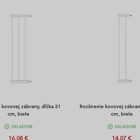
 €
 kovovej zábrany, dĺžka 21
Rozšírenie kovovej zábran
cm, biele
cm, biele
SKLADOM
SKLADOM
 kovovej zábrany, dĺžka 21 cm,
Rozšírenie kovovej zábrany, d
biele
biele
16.08 €
14.07 €