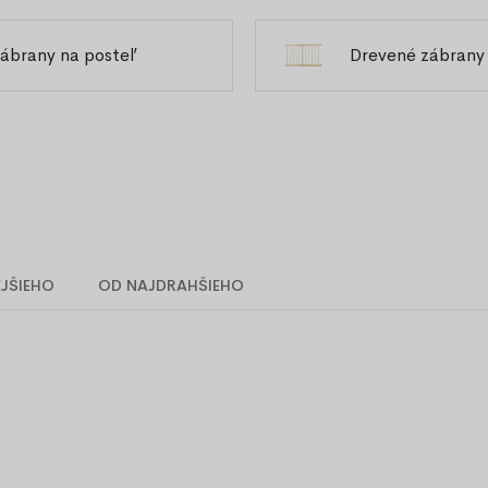
Na matrac 160 x 200 cm
Na matrac 180 x 200 cm
ábrany na posteľ
Drevené zábrany
Zábava
Doplnky
Drevené hračky
Ovčie kožuši
Hojdacie koníky
Akustická p
Šmykľavky
Tapisérie
Vešiaky
Kokosové vrstvy
Pohánkové v
Rozmer 90 x 40 cm
Rozmer 90 x
JŠIEHO
OD NAJDRAHŠIEHO
Rozmer 120 x 60 cm
Rozmer 120 
Rozmer 140 x 70 cm
Rozmer 140 
Rozmer 160 x 70 cm
Rozmer 160 
Rozmer 160 x 80 cm
Rozmer 160 
Rozmer 180 x 80 cm
Rozmer 180 
Rozmer 120 x 180 cm
Rozmer 120 