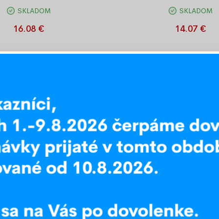
SKLADOM
SKLADOM
 kovovej zábrany, dĺžka 21 cm,
Rozšírenie kovovej zábrany, d
čierne
čierne
16.08 €
14.07 €
Akcia
-23%