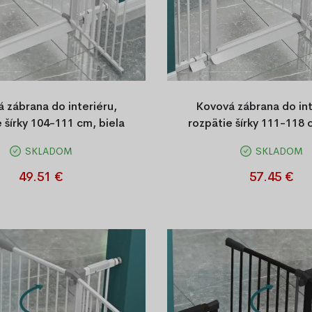
 zábrana do interiéru,
Kovová zábrana do int
 šírky 104-111 cm, biela
rozpätie šírky 111-118 
SKLADOM
SKLADOM
 bezpečnostná bránka do
Kovová bezpečnostná br
i s nastaviteľnou šírkou, bez
domácnosti s nastaviteľnou š
49.51 €
57.45 €
áranie na obe strany. Vhodná do
118 cm, bez vŕtania, otvára
árubní a priechodov.
strany. Vhodná do zárubní a 