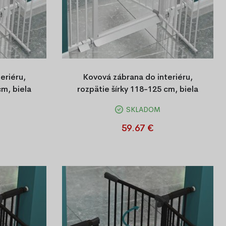
eriéru,
Kovová zábrana do interiéru,
cm, biela
rozpätie šírky 118-125 cm, biela
SKLADOM
ánka do
Kovová bezpečnostná bránka do
írkou 111–
domácnosti s nastaviteľnou šírkou XX–
59.67 €
nie na obe
YY cm, bez vŕtania, otváranie na obe strany.
priechodov.
Vhodná do zárubní a priechodov.