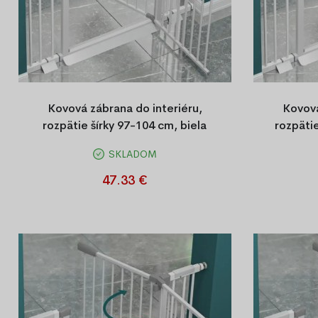
Kovová zábrana do interiéru,
Kovová
rozpätie šírky 97-104 cm, biela
rozpätie
SKLADOM
Kovová bezpečnostná bránka do
Kovová
domácnosti, montáž bez vŕtania,
domácnost
47.33 €
automatické zatváranie, otváranie na obe
vŕtania, otv
strany. Rozmer 97–104 cm, výška 78 cm,
z
farba biela.