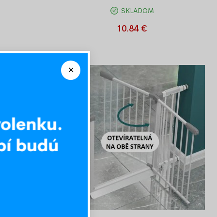
SKLADOM
ĺžka 14 cm,
Rozšírenie kovovej zábrany, dĺžka 7 cm,
čierne
10.84 €
-23%