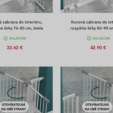
 zábrana do interiéru,
Kovová zábrana do int
e šírky 76-83 cm, biela
rozpätie šírky 83-90 c
SKLADOM
SKLADOM
 bezpečnostná bránka do
Kovová bezpečnostná br
ti, jednoduchá montáž bez
domácnosti s nastaviteľnou š
33.62 €
42.90 €
tomatické zatváranie a otváranie
vŕtania, otváranie na obe stra
ny. Rozmer 76–83 cm, výška 78
zárubní a priechodo
cm, farba biela.