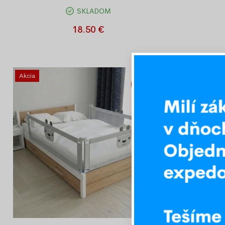
SKLADOM
Rozšírenie kovovej zábrany, dĺžka 28 cm,
Rozšírenie
čierne
18.50 €
Akcia
Akcia
-23%