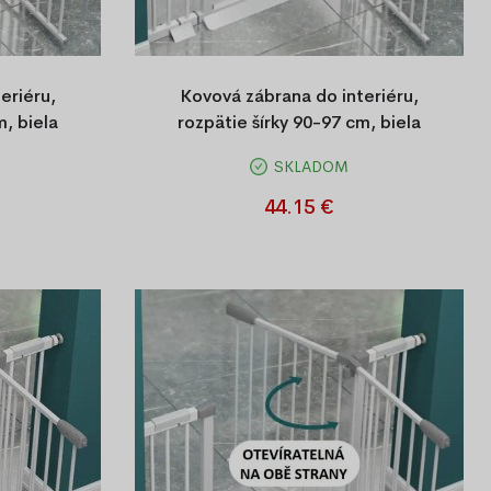
eriéru,
Kovová zábrana do interiéru,
m, biela
rozpätie šírky 90-97 cm, biela
SKLADOM
ánka do
Kovová bezpečnostná bránka do
írkou, bez
domácnosti s nastaviteľnou šírkou, bez
44.15 €
ny. Vhodná do
vŕtania, otváranie na obe strany. Vhodná do
v.
zárubní a priechodov.