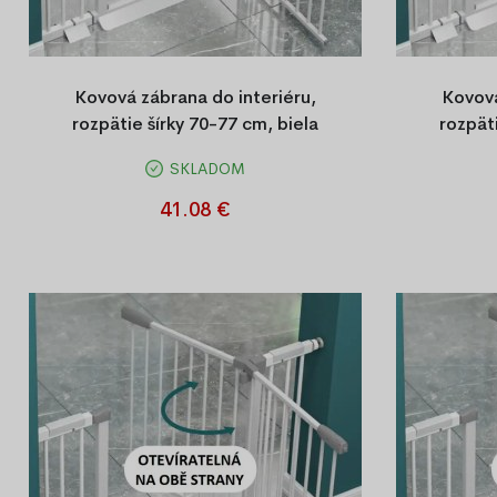
Kovová zábrana do interiéru,
Kovová
rozpätie šírky 70-77 cm, biela
rozpäti
SKLADOM
Kovová bezpečnostná bránka do
Kovová
domácnosti, jednoduchá montáž bez
domácnos
41.08 €
vŕtania, otváranie na obe strany a systém
vŕtania, au
automatického zatvárania. Rozmer 70–77
na obe stra
cm, výška 78 cm, farba biela.