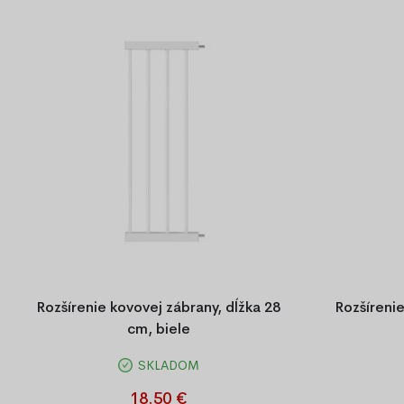
Doprava zdarma
Zvoliť rozmedzie ceny
65.00 €
1673.00
Podľa štítku
Rozšírenie kovovej zábrany, dĺžka 28
Rozšírenie
cm, biele
Novinka
SKLADOM
Rozšírenie kovovej zábrany, dĺžka 28 cm,
Rozšírenie
biele
Akcia
18.50 €