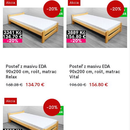
Akcia
Akcia
latkovým roštom. Jednoduchá
latkovým roštom. Jednoduchá
-20%
-20%
montáž, stabilná konštrukcia.
montáž, stabilná konštrukcia.
Súčasťou je aj PUR matrac T-
Súčasťou je aj PUR matrac T-
25 so snímateľným poť
25 so snímateľným poť
Posteľ z masívu EDA
Posteľ z masívu EDA
90x200 cm, rošt, matrac
90x200 cm, rošt, matrac
Relax
Vital
134.70 €
156.80 €
168.38 €
196.00 €
Jednolôžková posteľ z
Jednolôžková posteľ z
masívneho borovicového
masívnej borovice (hrúbka
dreva (hrúbka 25–27 mm) s
25–27 mm) vrátane 12
Akcia
roštom z 12 lát. Povrch
latkového roštu. Povrchová
-20%
upravený morením v
úprava morením v odtieňoch
odtieňoch olša, orech, dub
olša, dub, orech alebo
alebo prírodná borovica.
prírodná borovica, následne
Lakované netoxickým
lakované netoxickým lakom.