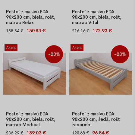
Posteľ z masívu EDA
Posteľ z masívu EDA
90x200 cm, biela, rošt,
90x200 cm, biela, rošt,
matrac Relax
matrac Vital
150.83 €
172.93 €
188.54 €
216.16 €
Kvalitná jednolôžková posteľ
Kvalitná jednolôžková posteľ
z masívu borovice o hrúbke
z masívu borovice o hrúbke
25–27 mm, farba biela, s
25–27 mm, farba biela, s
Akcia
Akcia
latkovým roštom. Jednoduchá
latkovým roštom. Jednoduchá
-20%
-20%
montáž, stabilná konštrukcia.
montáž, stabilná konštrukcia.
Súčasťou je aj PUR matrac T-
Súčasťou je aj PUR matrac T-
25 so snímateľným poť
25 so snímateľným poť
Posteľ z masívu EDA
Posteľ z masívu EDA
90x200 cm, biela, rošt,
90x200 cm, šedá, rošt
matrac Medical
zadarmo
189.03 €
96.54 €
236.29 €
120.68 €
Kvalitná jednolôžková posteľ
Kvalitná jednolôžková posteľ