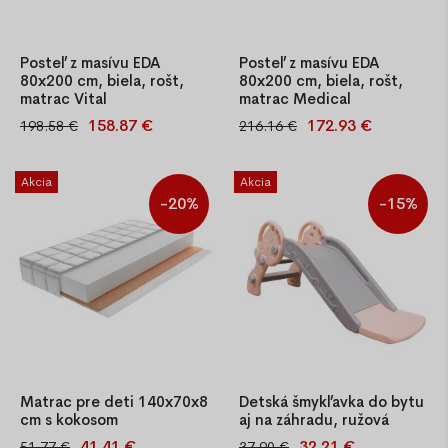
Posteľ z masívu EDA
Posteľ z masívu EDA
80x200 cm, biela, rošt,
80x200 cm, biela, rošt,
matrac Vital
matrac Medical
158.87 €
172.93 €
198.58 €
216.16 €
Kvalitná jednolôžková posteľ
Kvalitná jednolôžková posteľ
z masívu borovice o hrúbke
z masívu borovice o hrúbke
25–27 mm, lakovaná na bielo,
25–27 mm, lakovaná na bielo,
Akcia
Akcia
s latkovým roštom.
s latkovým roštom.
-20%
-15%
Jednoduchá montáž, stabilná
Jednoduchá montáž, stabilná
konštrukcia. Súčasťou je aj
konštrukcia. Súčasťou je aj
PUR matrac T-25 so
PUR matrac T-25 so
snímateľným poť
snímateľným poť
Matrac pre deti 140x70x8
Detská šmykľavka do bytu
cm s kokosom
aj na záhradu, ružová
41.41 €
32.21 €
51.77 €
37.90 €