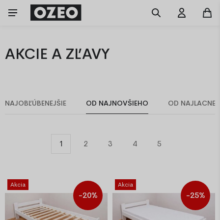
AKCIE A ZĽAVY
NAJOBĽÚBENEJŠIE
OD NAJNOVŠIEHO
OD NAJLACNEJ
1
2
3
4
5
Akcia
Akcia
-20%
-25%