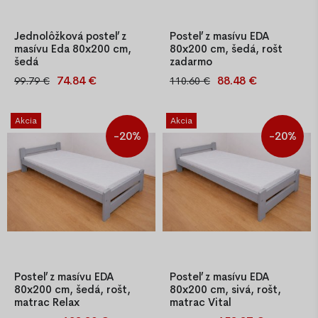
Jednolôžková posteľ z
Posteľ z masívu EDA
masívu Eda 80x200 cm,
80x200 cm, šedá, rošt
šedá
zadarmo
74.84 €
88.48 €
99.79 €
110.60 €
Jednolôžková posteľ Eda
Kvalitná jednolôžková posteľ
80x200 cm z masívnej
z masívu borovice o hrúbke
borovice lakovaná našedo s
25–27 mm, lakovaná našedo,
Akcia
Akcia
hrúbkou 25–27 mm. Stabilná
s latkovým roštom.
-20%
-20%
konštrukcia, nadčasový dizajn
Jednoduchá montáž, stabilná
a kvalitné spracovanie.
konštrukcia.
Ideálna voľba pre domácn
Posteľ z masívu EDA
Posteľ z masívu EDA
80x200 cm, šedá, rošt,
80x200 cm, sivá, rošt,
matrac Relax
matrac Vital