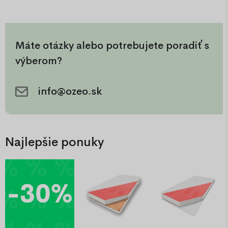
sebaistotu dieťaťa. Je vhodná
sebaistotu dieťaťa. Je vhodná
na použitie v interiéri aj
na použitie v interiéri aj
exteriéri.
exteriéri.
Máte otázky alebo potrebujete poradiť s
výberom?
info@ozeo.sk
Najlepšie ponuky