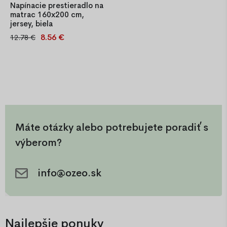
Napínacie prestieradlo na
matrac 160x200 cm,
jersey, biela
8.56 €
12.78 €
Napínacie prestieradlo
160x200 cm z materiálu jersey,
biele, 100 % bavlna, priedušné
a príjemné na dotyk, s
gumičkou po obvode pre
pevné uchytenie na matrac.
Máte otázky alebo potrebujete poradiť s
výberom?
info@ozeo.sk
Najlepšie ponuky