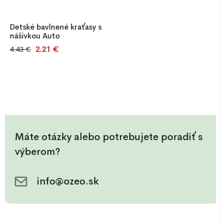
Detské bavlnené kraťasy s
nášivkou Auto
2.21 €
4.43 €
Nádherné bavlnené kraťasy
pre deti vo veku 9-12
mesiacov. Rôzne motívy pre
chlapcov aj dievčatá. Nášivka
je na zadnej strane.
Máte otázky alebo potrebujete poradiť s
výberom?
info@ozeo.sk