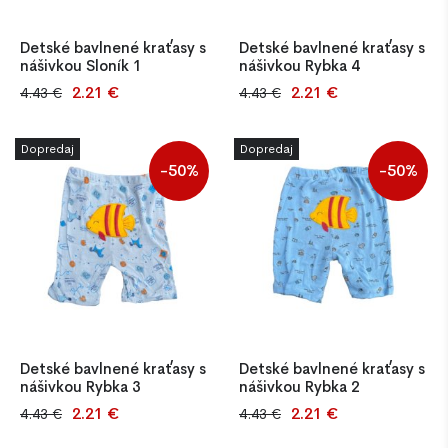
Detské bavlnené kraťasy s
Detské bavlnené kraťasy s
nášivkou Sloník 1
nášivkou Rybka 4
2.21 €
2.21 €
4.43 €
4.43 €
Nádherné bavlnené kraťasy
Nádherné bavlnené kraťasy
pre deti vo veku 9-12
pre deti vo veku 9-12
mesiacov. Rôzne motívy pre
mesiacov. Rôzne motívy pre
Dopredaj
Dopredaj
chlapcov aj dievčatá. Nášivka
chlapcov aj dievčatá. Nášivka
-50%
-50%
je na zadnej strane.
je na zadnej strane.
Detské bavlnené kraťasy s
Detské bavlnené kraťasy s
nášivkou Rybka 3
nášivkou Rybka 2
2.21 €
2.21 €
4.43 €
4.43 €
Nádherné bavlnené kraťasy
Nádherné bavlnené kraťasy
pre deti vo veku 9-12
pre deti vo veku 9-12