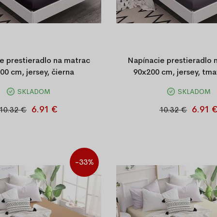
 €
e prestieradlo na matrac
Napínacie prestieradlo 
00 cm, jersey, čierna
90x200 cm, jersey, tm
SKLADOM
SKLADOM
prestieradlo Jersey 90x200 cm
Napínacie prestieradlo Jersey
 bavlny. Hebké, priedušné a
tmavosivej farbe. Vyrobené
6.91 €
6.91 
10.32 €
10.32 €
a dotyk. Vďaka všitej gumičke
bavlny, je priedušné, mäkké a
 perfektne drží na matraci.
dotyk. Vďaka všitej gumičke
perfektne drží na matr
-33%