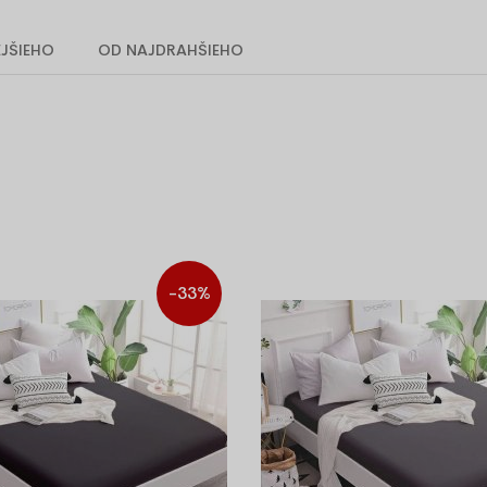
Na matrac 160 x 200 cm
Na matrac 180 x 200 cm
JŠIEHO
OD NAJDRAHŠIEHO
Zábava
Doplnky
Drevené hračky
Ovčie kožuši
Hojdacie koníky
Akustická p
Šmykľavky
Tapisérie
Vešiaky
Kokosové vrstvy
Pohánkové v
Rozmer 90 x 40 cm
Rozmer 90 x
Rozmer 120 x 60 cm
Rozmer 120 
-33%
Rozmer 140 x 70 cm
Rozmer 140 
Rozmer 160 x 70 cm
Rozmer 160 
Rozmer 160 x 80 cm
Rozmer 160 
Rozmer 180 x 80 cm
Rozmer 180 
Rozmer 120 x 180 cm
Rozmer 120 