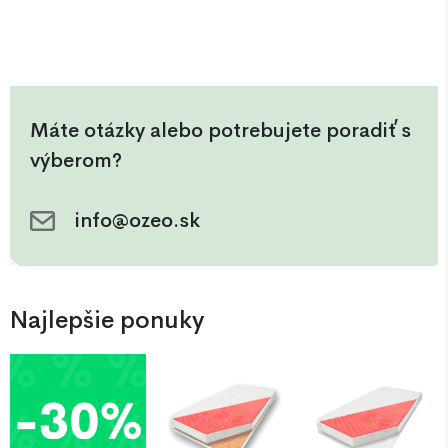
40 °C, certifikát OEKO-TEX®.
Súčasťou setu je prešívaný
chránič matraca.
Máte otázky alebo potrebujete poradiť s
výberom?
info@ozeo.sk
Najlepšie ponuky