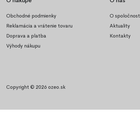
O nákupe
O nás
Obchodné podmienky
O spoločnost
Reklamácia a vrátenie tovaru
Aktuality
Doprava a platba
Kontakty
Výhody nákupu
Copyright © 2026
ozeo.sk