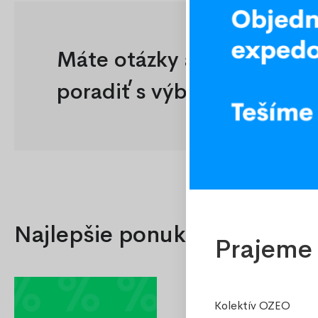
€
Máte otázky alebo potreb
Podľa štítku
poradiť s výberom?
Novinka
Akcia
Najlepšie ponuky
Odporúčame
Prajeme 
Dopredaj
Kolektív OZEO