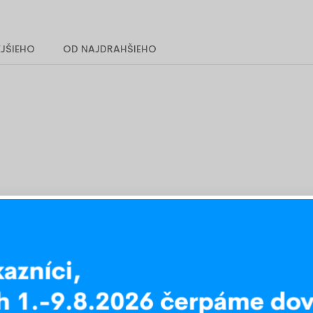
Na matrac 160 x 200 cm
Na matrac 180 x 200 cm
JŠIEHO
OD NAJDRAHŠIEHO
Zábava
Doplnky
Drevené hračky
Ovčie kožuši
Hojdacie koníky
Akustická p
Šmykľavky
Tapisérie
Vešiaky
Kokosové vrstvy
Pohánkové v
Rozmer 90 x 40 cm
Rozmer 90 x
Rozmer 120 x 60 cm
Rozmer 120 
Rozmer 140 x 70 cm
Rozmer 140 
Rozmer 160 x 70 cm
Rozmer 160 
Rozmer 160 x 80 cm
Rozmer 160 
Rozmer 180 x 80 cm
Rozmer 180 
Rozmer 120 x 180 cm
Rozmer 120 