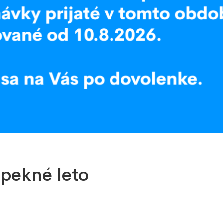
€
ujete
info@ozeo.sk
pekné leto