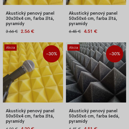
Akustický penový panel
Akustický penový panel
30x30x4 cm, farba žltá,
50x50x6 cm, farba žltá,
pyramídy
pyramídy
2.56 €
4.51 €
3.66 €
6.45 €
Žltý akustický penový panel
Žltý akustický penový panel
30x30x4 cm s pyramidovou
50x50x6 cm s pyramídovou
štruktúrou, ideálny na tlmenie
štruktúrou. Tlmenie ozvien a
Akcia
Akcia
ozvien a nežiadúceho zvuku.
zlepšenie zvukovej kvality v
-30%
-30%
Precízna CNC výroba, dlhá
interiéri. Precízne CNC
životnosť, jednoduchá
spracovanie, jednoduchá
montáž.
montáž.
Akustický penový panel
Akustický penový panel
50x50x4 cm, farba žltá,
50x50x6 cm, farba šedá,
pyramídy
pyramídy
4.20 €
4.51 €