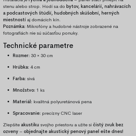
stenu alebo strop. Hodí sa do
bytov, kancelárií, nahrávacích
a podcastových štúdií, hudobných skúšobní, herných
miestností
aj domácich kín.
Poznámka:
Mikrofóny a hudobné nástroje zobrazené na
fotografiách nie sú súčasťou ponuky.
Technické parametre
Rozmer:
30 × 30 cm
Hrúbka:
4 cm
Farba:
sivá
Množstvo:
1 ks
Materiál:
kvalitná polyuretánová pena
Spracovanie:
precízny CNC laser
Zlepšite
akustiku
svojho priestoru a užite si
čistý zvuk bez
ozveny
–
objednajte akustický penový panel ešte dnes!