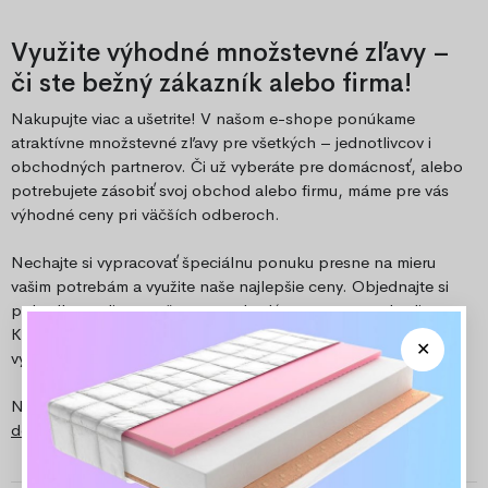
Využite výhodné množstevné zľavy –
či ste bežný zákazník alebo firma!
Nakupujte viac a ušetrite! V našom e-shope ponúkame
atraktívne množstevné zľavy pre všetkých – jednotlivcov i
obchodných partnerov. Či už vyberáte pre domácnosť, alebo
potrebujete zásobiť svoj obchod alebo firmu, máme pre vás
výhodné ceny pri väčších odberoch.
Nechajte si vypracovať špeciálnu ponuku presne na mieru
vašim potrebám a využite naše najlepšie ceny. Objednajte si
pohodlne online a tešte sa na skvelý pomer ceny a kvality.
Kontaktujte nás na e-mailovej adrese
info@ozeo.sk
a získajte
výhodnú ponuku.
Naši zákazníci najčastejšie pozitívne hodnotia
Rýchle
doručenie
a
Ceny
. Zobraziť na
he
ureka
!