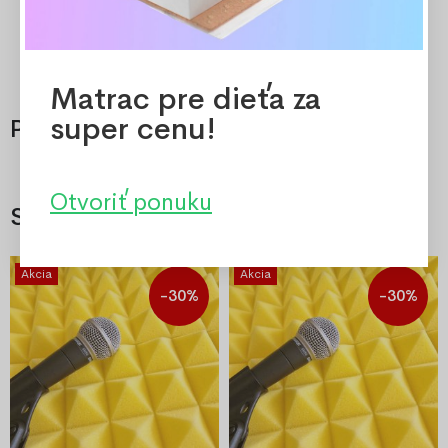
Matrac pre dieťa za
super cenu!
Príslušenstvo
Otvoriť ponuku
Súvisiaci
Akcia
Akcia
-30%
-30%