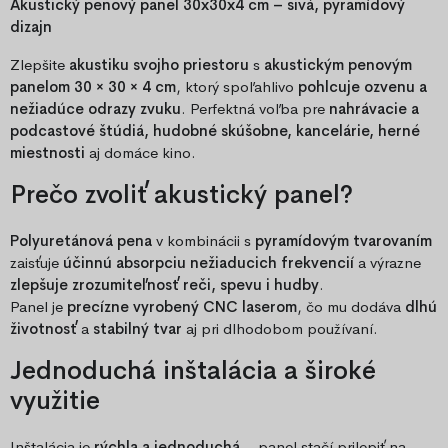
Akustický penový panel 30x30x4 cm – sivá, pyramídový
dizajn
Zlepšite
akustiku svojho priestoru
s
akustickým penovým
panelom 30 × 30 × 4 cm
, ktorý spoľahlivo
pohlcuje ozvenu a
nežiadúce odrazy zvuku
. Perfektná voľba pre
nahrávacie a
podcastové štúdiá, hudobné skúšobne, kancelárie, herné
miestnosti
aj domáce kino.
Prečo zvoliť akustický panel?
Polyuretánová pena
v kombinácii s
pyramídovým tvarovaním
zaisťuje
účinnú absorpciu nežiaducich frekvencií
a výrazne
zlepšuje zrozumiteľnosť reči, spevu i hudby
.
Panel je
precízne vyrobený CNC laserom
, čo mu dodáva
dlhú
životnosť
a
stabilný tvar
aj pri dlhodobom používaní.
Jednoduchá inštalácia a široké
využitie
Inštalácia je
rýchla a jednoduchá
– panel stačí prilepiť na