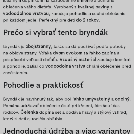
ideálnym doplnkom na každodenné kŕmenie a ochranu
oblečenia vášho dieťaťa. Vyrobený z kvalitnej
bavlny
s
vodoodolnou vrstvou
, zaručuje pohodlie a suché oblečenie
pri každom jedle. Perfektný pre deti
do 2 rokov
.
Prečo si vybrať tento bryndák
Bryndák je
obojstranný
, takže sa dá používať podľa potreby
na obidve strany. Vďaka
dvom cvokom
sa ľahko zapína a
prispôsobí veľkosti dieťaťa.
Vzdušný materiál
zaručuje komfort
a pohodlie, zatiaľ čo
vodoodolná vrstva
chráni oblečenie pred
znečistením.
Pohodlie a praktickosť
Bryndák je navrhnutý tak, aby bol
ľahko umývateľný a odolný
.
Pomáha udržiavať oblečenie čisté pri kŕmení, čím šetrí čas
rodičov.
Čelenka
dopĺňa set a dodáva hravý a štýlový vzhľad,
ktorý si deti aj rodičia obľúbia.
Jednoduchá údržba a viac variantov