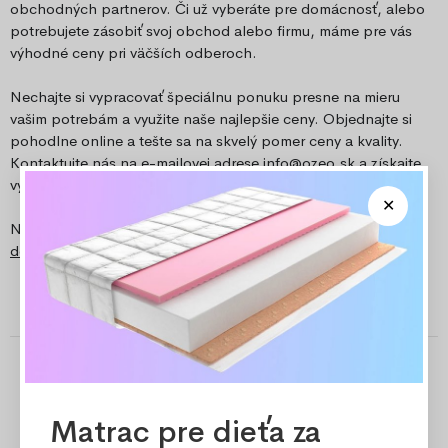
obchodných partnerov. Či už vyberáte pre domácnosť, alebo
potrebujete zásobiť svoj obchod alebo firmu, máme pre vás
výhodné ceny pri väčších odberoch.
Nechajte si vypracovať špeciálnu ponuku presne na mieru
vašim potrebám a využite naše najlepšie ceny. Objednajte si
pohodlne online a tešte sa na skvelý pomer ceny a kvality.
Kontaktujte nás na e-mailovej adrese
info@ozeo.sk
a získajte
výhodnú ponuku.
Naši zákazníci najčastejšie pozitívne hodnotia
Rýchle
doručenie
a
Ceny
. Zobraziť na
he
ureka
!
Matrac pre dieťa za