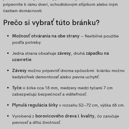
pripevníte k rámu dverí, schodiskovým stĺpikom alebo iným
častiam domácnosti.
Prečo si vybrať túto bránku?
Možnosť otvárania na obe strany
– flexibilné použitie
podľa potreby.
Jedna strana obsahuje
závesy
, druhá
západku na
uzavretie
.
Závesy
možno pripevniť dvoma spôsobmi: bránku možno
kedykoľvek demontovať alebo pevne uchytiť.
Tyče
o šírke cca 18 mm, medzery medzi tyčami 7 cm
zabezpečujú bezpečnosť a viditeľnosť.
Plynulá regulácia šírky
v rozsahu 52–72 cm, výška 68 cm.
Vyrobená z
borovicového dreva I. kvality
, čo zaručuje
pevnosť a dlhú životnosť.