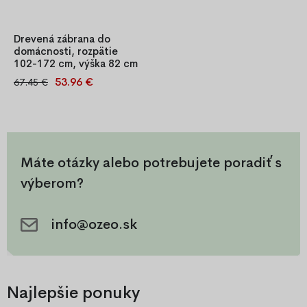
Drevená zábrana do
domácnosti, rozpätie
102-172 cm, výška 82 cm
53.96 €
67.45 €
Drevená bezpečnostná
zábrana z borovice s
nastaviteľnou šírkou 102–172
cm a výškou 82 cm. Praktická
priečková bránka pre dvere
alebo schody, jednoduchá
Máte otázky alebo potrebujete poradiť s
montáž a stabilné
výberom?
spracovanie.
info@ozeo.sk
Najlepšie ponuky