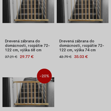
Drevená zábrana do
Drevená zábrana do
domácnosti, rozpätie 72-
domácnosti, rozpätie 72-
122 cm, výška 68 cm
122 cm, výška 74 cm
29.77 €
35.03 €
37.21 €
43.79 €
Drevená bezpečnostná
Drevená bezpečnostná
zábrana z borovice s
zábrana z borovice s
nastaviteľnou šírkou 72–122
nastaviteľnou šírkou 72–122
cm a výškou 68 cm. Praktická
cm a výškou 74 cm. Praktická
-20%
bránka pre dvere a schody,
bránka pre dvere a schody,
jednoduchá montáž a kvalitné
jednoduchá montáž a kvalitné
spracovanie.
spracovanie.