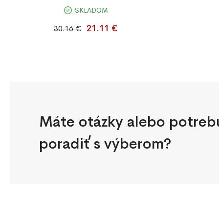
SKLADOM
Prešívaný chránič matraca 140x200 cm,
neprepustný, vodeodolný, antialergický a
21.11 €
30.16 €
prateľný, s gumičkami pre jednoduché
upevnenie.
Máte otázky alebo potreb
poradiť s výberom?