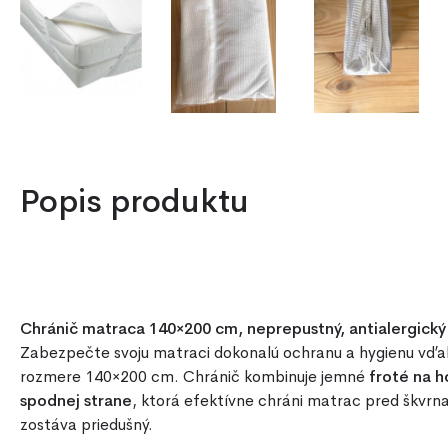
Popis produktu
Chránič matraca 140×200 cm, neprepustný, antialergický
Zabezpečte svoju matraci dokonalú ochranu a hygienu vď
rozmere 140×200 cm. Chránič kombinuje jemné
froté na h
spodnej strane
, ktorá efektívne chráni matrac pred škvrn
zostáva priedušný.