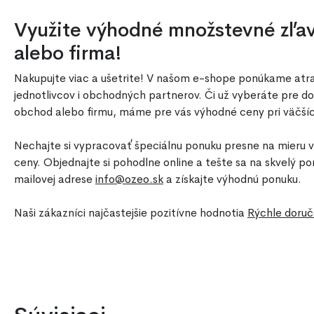
Využite výhodné množstevné zľavy
alebo firma!
Nakupujte viac a ušetrite! V našom e-shope ponúkame atr
jednotlivcov i obchodných partnerov. Či už vyberáte pre d
obchod alebo firmu, máme pre vás výhodné ceny pri väčší
Nechajte si vypracovať špeciálnu ponuku presne na mieru v
ceny. Objednajte si pohodlne online a tešte sa na skvelý po
mailovej adrese
info@ozeo.sk
a získajte výhodnú ponuku.
Naši zákazníci najčastejšie pozitívne hodnotia
Rýchle doruč