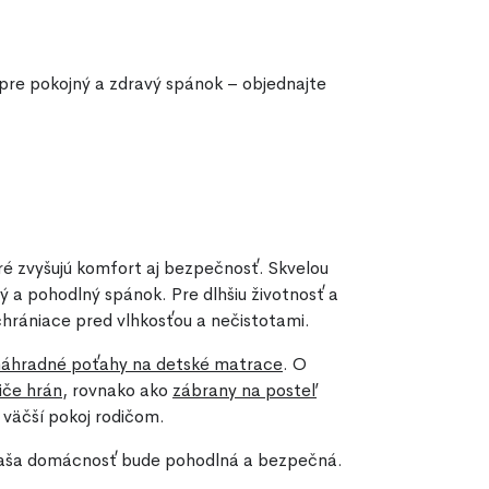
pre pokojný a zdravý spánok – objednajte
ré zvyšujú komfort aj bezpečnosť. Skvelou
ý a pohodlný spánok. Pre dlhšiu životnosť a
chrániace pred vlhkosťou a nečistotami.
náhradné poťahy na detské matrace
. O
iče hrán
, rovnako ako
zábrany na posteľ
 väčší pokoj rodičom.
e vaša domácnosť bude pohodlná a bezpečná.