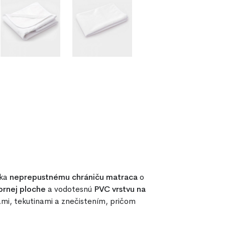
aka
neprepustnému chrániču matraca
o
ornej ploche
a vodotesnú
PVC vrstvu na
ami, tekutinami a znečistením, pričom