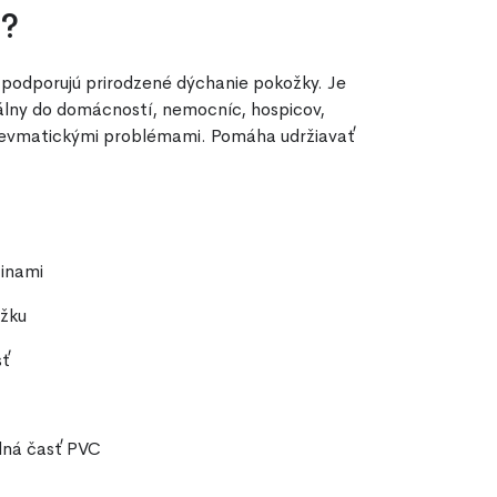
č?
é podporujú prirodzené dýchanie pokožky. Je
eálny do domácností, nemocníc, hospicov,
či revmatickými problémami. Pomáha udržiavať
tinami
ožku
sť
dná časť PVC