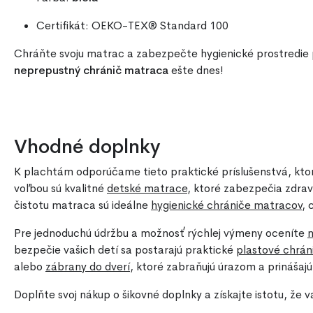
Certifikát: OEKO-TEX® Standard 100
Chráňte svoju matrac a zabezpečte hygienické prostredie 
neprepustný chránič matraca
ešte dnes!
Vhodné doplnky
K plachtám odporúčame tieto praktické príslušenstvá, kto
voľbou sú kvalitné
detské matrace
, ktoré zabezpečia zdrav
čistotu matraca sú ideálne
hygienické chrániče matracov
, 
Pre jednoduchú údržbu a možnosť rýchlej výmeny oceníte
bezpečie vašich detí sa postarajú praktické
plastové chrán
alebo
zábrany do dverí
, ktoré zabraňujú úrazom a prinášajú
Doplňte svoj nákup o šikovné doplnky a získajte istotu, ž