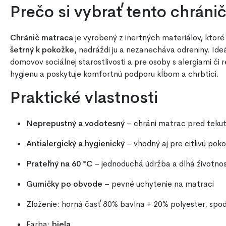
Prečo si vybrať tento chráni
Chránič matraca
je vyrobený z inertných materiálov, ktor
šetrný k pokožke
, nedráždi ju a nezanecháva odreniny. Id
domovov sociálnej starostlivosti a pre osoby s alergiami 
hygienu a poskytuje komfortnú podporu kĺbom a chrbtici.
Praktické vlastnosti
Neprepustný a vodotesný
– chráni matrac pred teku
Antialergický a hygienický
– vhodný aj pre citlivú pok
Prateľný na 60 °C
– jednoduchá údržba a dlhá životno
Gumičky po obvode
– pevné uchytenie na matraci
Zloženie: horná časť 80% bavlna + 20% polyester, spo
Farba:
biela