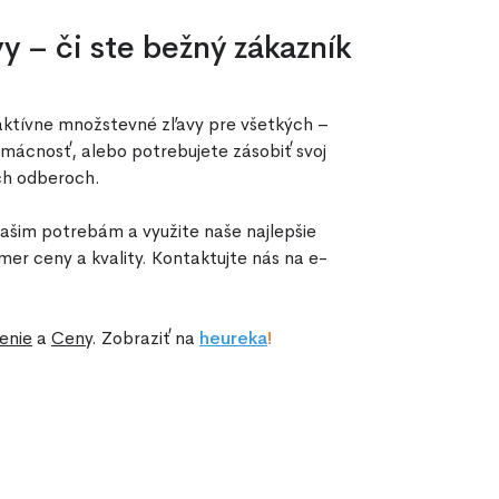
 – či ste bežný zákazník
aktívne množstevné zľavy pre všetkých –
omácnosť, alebo potrebujete zásobiť svoj
ch odberoch.
ašim potrebám a využite naše najlepšie
mer ceny a kvality. Kontaktujte nás na e-
enie
a
Ceny
. Zobraziť na
he
ureka
!