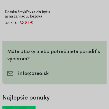
Detská šmykľavka do bytu
aj na záhradu, béžová
32.21 €
37.90 €
Detská šmykľavka je ideálnou
voľbou pre prvé
dobrodružstvo vašich
najmenších. Ponúka bezpečnú
a zábavnú aktivitu, ktorá
rozvíja motoriku, rovnováhu aj
Máte otázky alebo potrebujete poradiť s
sebaistotu dieťaťa. Je vhodná
výberom?
na použitie v interiéri aj
exteriéri.
info@ozeo.sk
Najlepšie ponuky