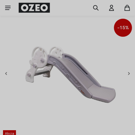
-15%
Akcia