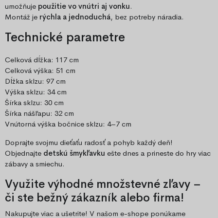
umožňuje
použitie vo vnútri aj vonku
.
Montáž je
rýchla a jednoduchá
, bez potreby náradia.
Technické parametre
Celková dĺžka: 117 cm
Celková výška: 51 cm
Dĺžka sklzu: 97 cm
Výška sklzu: 34 cm
Šírka sklzu: 30 cm
Šírka nášľapu: 32 cm
Vnútorná výška bočnice sklzu: 4–7 cm
Doprajte svojmu dieťaťu radosť a pohyb každý deň!
Objednajte
detskú šmykľavku
ešte dnes a prineste do hry viac
zábavy a smiechu.
Využite výhodné množstevné zľavy –
či ste bežný zákazník alebo firma!
Nakupujte viac a ušetrite! V našom e-shope ponúkame