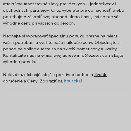
atraktívne množstevné zľavy pre všetkých – jednotlivcov i
obchodných partnerov. Či už vyberáte pre domácnosť, alebo
potrebujete zásobiť svoj obchod alebo firmu, máme pre vás
výhodné ceny pri väčších odberoch.
Nechajte si vypracovať špeciálnu ponuku presne na mieru
vašim potrebám a využite naše najlepšie ceny. Objednajte si
pohodlne online a tešte sa na skvelý pomer ceny a kvality.
Kontaktujte nás na e-mailovej adrese
info@ozeo.sk
a získajte
výhodnú ponuku.
Naši zákazníci najčastejšie pozitívne hodnotia
Rýchle
doručenie
a
Ceny
. Zobraziť na
he
ureka
!