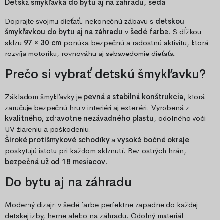
Detská šmykľavka do bytu aj na záhradu, šedá
Doprajte svojmu dieťaťu nekonečnú zábavu s
detskou
šmykľavkou do bytu aj na záhradu
v
šedé farbe
. S dĺžkou
sklzu
97 × 30 cm
ponúka bezpečnú a radostnú aktivitu, ktorá
rozvíja motoriku, rovnováhu aj sebavedomie dieťaťa.
Prečo si vybrať detskú šmykľavku?
Základom šmykľavky je
pevná a stabilná konštrukcia
, ktorá
zaručuje bezpečnú hru v interiéri aj exteriéri. Vyrobená z
kvalitného, zdravotne nezávadného plastu
, odolného voči
UV žiareniu a poškodeniu.
Široké protišmykové schodíky
a
vysoké bočné okraje
poskytujú istotu pri každom sklznutí. Bez ostrých hrán,
bezpečná už od 18 mesiacov
.
Do bytu aj na záhradu
Moderný dizajn v šedé farbe perfektne zapadne do každej
detskej izby, herne alebo na záhradu. Odolný materiál