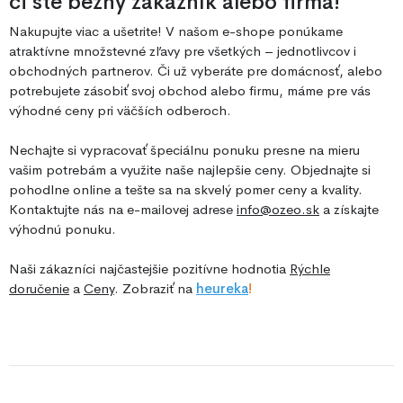
či ste bežný zákazník alebo firma!
Nakupujte viac a ušetrite! V našom e-shope ponúkame
atraktívne množstevné zľavy pre všetkých – jednotlivcov i
obchodných partnerov. Či už vyberáte pre domácnosť, alebo
potrebujete zásobiť svoj obchod alebo firmu, máme pre vás
výhodné ceny pri väčších odberoch.
Nechajte si vypracovať špeciálnu ponuku presne na mieru
vašim potrebám a využite naše najlepšie ceny. Objednajte si
pohodlne online a tešte sa na skvelý pomer ceny a kvality.
Kontaktujte nás na e-mailovej adrese
info@ozeo.sk
a získajte
výhodnú ponuku.
Naši zákazníci najčastejšie pozitívne hodnotia
Rýchle
doručenie
a
Ceny
. Zobraziť na
he
ureka
!