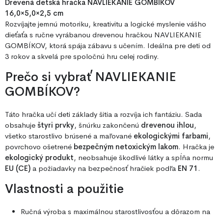
Drevená detská hračka NAVLIEKANIE GOMBÍKOV
16,0×5,0×2,5 cm
Rozvíjajte jemnú motoriku, kreativitu a logické myslenie vášho
dieťaťa s ručne vyrábanou drevenou hračkou NAVLIEKANIE
GOMBÍKOV, ktorá spája zábavu s učením. Ideálna pre deti od
3 rokov a skvelá pre spoločnú hru celej rodiny.
Prečo si vybrať NAVLIEKANIE
GOMBÍKOV?
Táto hračka učí deti základy šitia a rozvíja ich fantáziu. Sada
obsahuje
štyri prvky
, šnúrku zakončenú
drevenou ihlou
,
všetko starostlivo brúsené a maľované
ekologickými farbami
,
povrchovo ošetrené
bezpečným netoxickým lakom
. Hračka je
ekologický produkt
, neobsahuje škodlivé látky a spĺňa normu
EU (CE)
a požiadavky na bezpečnosť hračiek podľa
EN 71
.
Vlastnosti a použitie
Ručná výroba s maximálnou starostlivosťou a dôrazom na