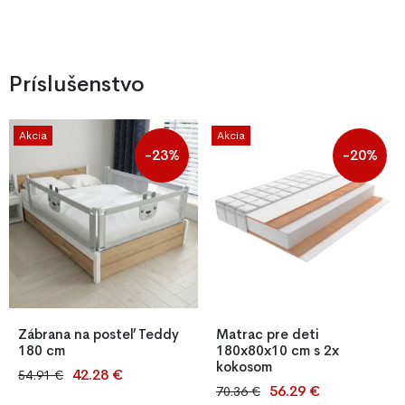
Príslušenstvo
Akcia
Akcia
-23%
-20%
Zábrana na posteľ Teddy
Matrac pre deti
180 cm
180x80x10 cm s 2x
kokosom
42.28 €
54.91 €
Bezpečnostná zábrana Teddy
56.29 €
70.36 €
Penový detský matrac 180x80
na posteľ chráni dieťa pred