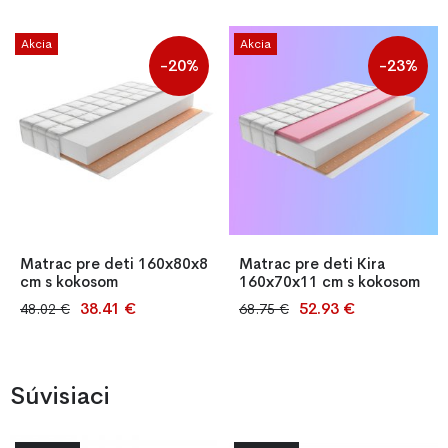
Akcia
Akcia
-20%
-23%
Matrac pre deti 160x80x8
Matrac pre deti Kira
cm s kokosom
160x70x11 cm s kokosom
38.41 €
52.93 €
48.02 €
68.75 €
Detský penový matrac
Kira 160x70x11 cm s
160x80x8 cm s kokosovou
kokosovou vrstvou – matrac,
vrstvou, obojstranný,
čo drží chrbát aj zdravie na
antialergický, so snímateľným
správnej miere. Pružná pena s
Súvisiaci
a prateľným poťahom,
pevnou kokosovou doskou,
certifikát OEKO-TEX®
antialergická a priedušná.
Obojstranná, s prateľným