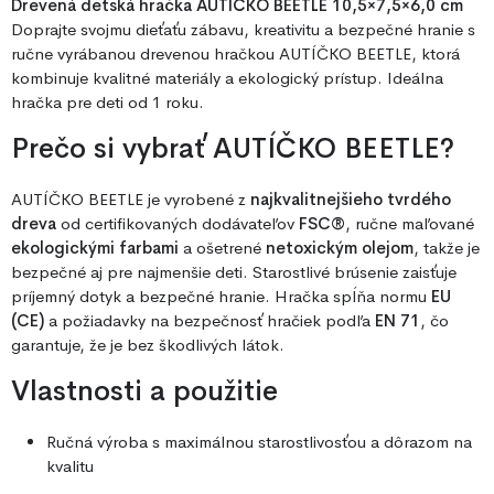
Drevená detská hračka AUTÍČKO BEETLE 10,5×7,5×6,0 cm
Doprajte svojmu dieťaťu zábavu, kreativitu a bezpečné hranie s
ručne vyrábanou drevenou hračkou AUTÍČKO BEETLE, ktorá
kombinuje kvalitné materiály a ekologický prístup. Ideálna
hračka pre deti od 1 roku.
Prečo si vybrať AUTÍČKO BEETLE?
AUTÍČKO BEETLE je vyrobené z
najkvalitnejšieho tvrdého
dreva
od certifikovaných dodávateľov
FSC®
, ručne maľované
ekologickými farbami
a ošetrené
netoxickým olejom
, takže je
bezpečné aj pre najmenšie deti. Starostlivé brúsenie zaisťuje
príjemný dotyk a bezpečné hranie. Hračka spĺňa normu
EU
(CE)
a požiadavky na bezpečnosť hračiek podľa
EN 71
, čo
garantuje, že je bez škodlivých látok.
Vlastnosti a použitie
Ručná výroba s maximálnou starostlivosťou a dôrazom na
kvalitu