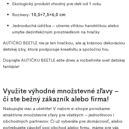
Ekologický produkt vhodný pre deti od 1 roku
Rozmery:
10,5×7,5×6,0 cm
Jednoduchá údržba – utrenie vlhkou handričkou alebo
umytie dezinfekčným prostriedkom na hračky
AUTÍČKO BEETLE nie je len hračkou, ale aj krásnou dekoráciou
detskej izby, ktorá podporuje kreativitu a spoločnú hru.
Doprajte AUTÍČKU BEETLE ešte dnes a rozbehnite svet detskej
fantázie!
Využite výhodné množstevné zľavy –
či ste bežný zákazník alebo firma!
Nakupujte viac a ušetrite! V našom e-shope ponúkame
atraktívne množstevné zľavy pre všetkých – jednotlivcov i
obchodných partnerov. Či už vyberáte pre domácnosť, alebo
potrebujete zásobiť svoj obchod alebo firmu, máme pre vás