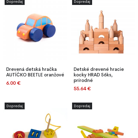
Dopredaj
Dopredaj
snímateľným poťahom a
OEKO-TEX® certifikátom.
Spánok bez kompromisov, k
Drevená detská hračka
Detské drevené hracie
AUTÍČKO BEETLE oranžové
kocky HRAD 56ks,
prírodné
6.00 €
Pretekanie, cestovanie a
55.64 €
Sada sa skladá z 56
skvelé dobrodružstvo! Naše
drevených kociek, ktoré vám
drevené autíčko je skvelou
umožnia vytvoriť akúkoľvek
príležitosťou, ako sa hrať
Dopredaj
Dopredaj
stavbu. Ich premiestňovanie a
spoločne so svojim
aranžovanie rozvíja
batoľaťom. A mimochodom,
koordináciu dieťaťa, formuje
toto prekrásne, ručne
kreativitu a schopnosť
vyrábané autíčko, môže byť
koncentrácie a hlavne robí
úžasnou ozdobou nielen