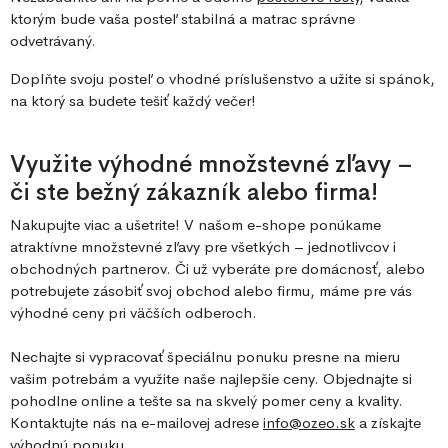
ktorým bude vaša posteľ stabilná a matrac správne
odvetrávaný.
Doplňte svoju posteľ o vhodné príslušenstvo a užite si spánok,
na ktorý sa budete tešiť každý večer!
Využite výhodné množstevné zľavy –
či ste bežný zákazník alebo firma!
Nakupujte viac a ušetrite! V našom e-shope ponúkame
atraktívne množstevné zľavy pre všetkých – jednotlivcov i
obchodných partnerov. Či už vyberáte pre domácnosť, alebo
potrebujete zásobiť svoj obchod alebo firmu, máme pre vás
výhodné ceny pri väčších odberoch.
Nechajte si vypracovať špeciálnu ponuku presne na mieru
vašim potrebám a využite naše najlepšie ceny. Objednajte si
pohodlne online a tešte sa na skvelý pomer ceny a kvality.
Kontaktujte nás na e-mailovej adrese
info@ozeo.sk
a získajte
výhodnú ponuku.