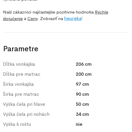
Naši zákazníci najčastejšie pozitívne hodnotia
Rýchle
doručenie
a
Ceny
. Zobraziť na
he
ureka
!
Parametre
Dĺžka vonkajšia
206 cm
Dĺžka pre matrac
200 cm
Šírka vonkajšia
97 cm
Šírka pre matrac
90 cm
Výška čela pri hlave
50 cm
Výška čela pri nohách
34 cm
Výška k roštu
nie