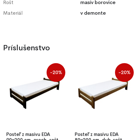
Rošt
masív borovice
Materiál
v demonte
Príslušenstvo
-20%
-20%
Posteľ z masívu EDA
Posteľ z masívu EDA
90x200 cm, orech, rošt
80x200 cm, dub, rošt