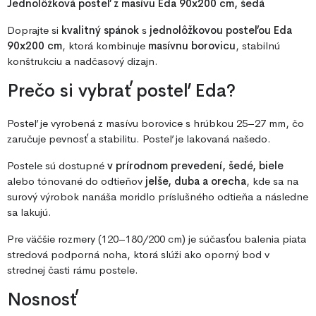
Jednolôžková posteľ z masívu Eda 90x200 cm, šedá
Doprajte si
kvalitný spánok
s
jednolôžkovou posteľou Eda
90x200 cm
, ktorá kombinuje
masívnu borovicu
, stabilnú
konštrukciu a nadčasový dizajn.
Prečo si vybrať posteľ Eda?
Posteľ je vyrobená z masívu borovice s hrúbkou 25–27 mm, čo
zaručuje pevnosť a stabilitu. Posteľ je lakovaná našedo.
Postele sú dostupné
v prírodnom prevedení, šedé, biele
alebo tónované do odtieňov
jelše, duba a orecha
, kde sa na
surový výrobok nanáša moridlo príslušného odtieňa a následne
sa lakujú.
Pre väčšie rozmery (120–180/200 cm) je súčasťou balenia piata
stredová podporná noha, ktorá slúži ako oporný bod v
strednej časti rámu postele.
Nosnosť