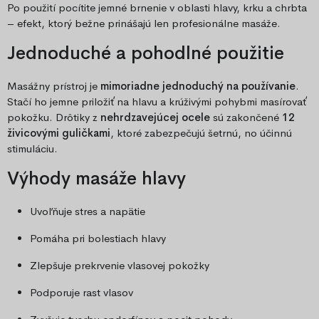
Po použití pocítite jemné brnenie v oblasti hlavy, krku a chrbta
– efekt, ktorý bežne prinášajú len profesionálne masáže.
Jednoduché a pohodlné použitie
Masážny prístroj je
mimoriadne jednoduchý na používanie
.
Stačí ho jemne priložiť na hlavu a krúživými pohybmi masírovať
pokožku. Drôtiky z
nehrdzavejúcej ocele
sú zakončené
12
živicovými guličkami
, ktoré zabezpečujú šetrnú, no účinnú
stimuláciu.
Výhody masáže hlavy
Uvoľňuje stres a napätie
Pomáha pri bolestiach hlavy
Zlepšuje prekrvenie vlasovej pokožky
Podporuje rast vlasov