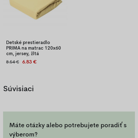
Detské prestieradlo
PRIMA na matrac 120x60
cm, jersey, žltá
6.83 €
8.54 €
Mäkučká detská napínacia
plachta PRIMA z jemného
jersey 100 % bavlny. Gumička
po obvode pevne drží
Súvisiaci
plachtu na matraci do výšky
15 cm. Ideálna pre bezpečný
a pohodlný spánok vašich
najmenších.
Máte otázky alebo potrebujete poradiť s
výberom?