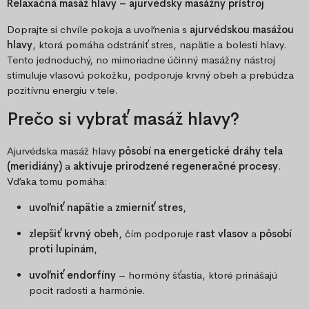
Relaxačná masáž hlavy – ajurvédsky masážny prístroj
Doprajte si chvíle pokoja a uvoľnenia s
ajurvédskou masážou
hlavy
, ktorá pomáha odstrániť stres, napätie a bolesti hlavy.
Tento jednoduchý, no mimoriadne účinný masážny nástroj
stimuluje vlasovú pokožku, podporuje krvný obeh a prebúdza
pozitívnu energiu v tele.
Prečo si vybrať masáž hlavy?
Ajurvédska masáž hlavy
pôsobí na energetické dráhy tela
(meridiány)
a
aktivuje prirodzené regeneračné procesy
.
Vďaka tomu pomáha:
uvoľniť napätie
a
zmierniť stres
,
zlepšiť krvný obeh
, čím podporuje
rast vlasov
a
pôsobí
proti lupinám
,
uvoľniť endorfíny
– hormóny šťastia, ktoré prinášajú
pocit radosti a harmónie.