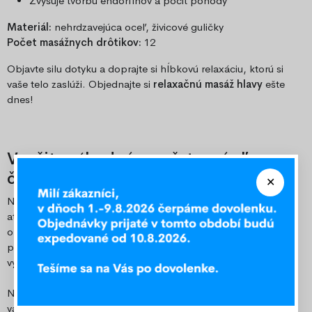
Zvyšuje tvorbu endorfínov a pocit pohody
Materiál:
nehrdzavejúca oceľ, živicové guličky
Počet masážnych drôtikov:
12
Objavte silu dotyku a doprajte si hĺbkovú relaxáciu, ktorú si
vaše telo zaslúži. Objednajte si
relaxačnú masáž hlavy
ešte
dnes!
Využite výhodné množstevné zľavy –
či ste bežný zákazník alebo firma!
Nakupujte viac a ušetrite! V našom e-shope ponúkame
atraktívne množstevné zľavy pre všetkých – jednotlivcov i
obchodných partnerov. Či už vyberáte pre domácnosť, alebo
potrebujete zásobiť svoj obchod alebo firmu, máme pre vás
výhodné ceny pri väčších odberoch.
Nechajte si vypracovať špeciálnu ponuku presne na mieru
vašim potrebám a využite naše najlepšie ceny. Objednajte si