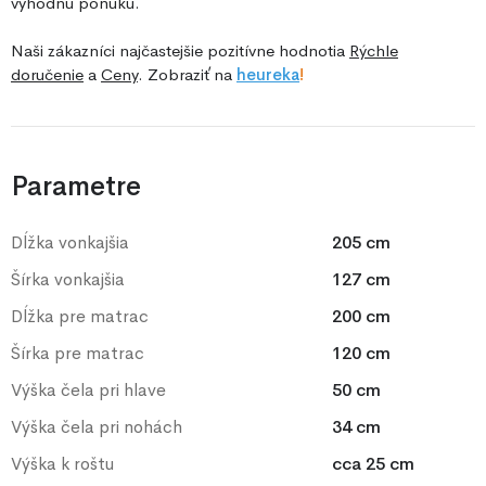
výhodnú ponuku.
Naši zákazníci najčastejšie pozitívne hodnotia
Rýchle
doručenie
a
Ceny
. Zobraziť na
he
ureka
!
Parametre
Dĺžka vonkajšia
205 cm
Šírka vonkajšia
127 cm
Dĺžka pre matrac
200 cm
Šírka pre matrac
120 cm
Výška čela pri hlave
50 cm
Výška čela pri nohách
34 cm
Výška k roštu
cca 25 cm