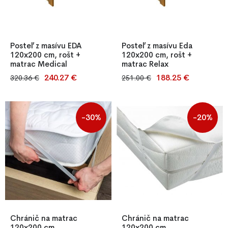
Posteľ z masívu EDA
Posteľ z masívu Eda
120x200 cm, rošt +
120x200 cm, rošt +
matrac Medical
matrac Relax
240.27 €
188.25 €
320.36 €
251.00 €
Posteľ Eda 120x200 cm z
Masívna posteľ Eda 120x200
masívnej borovice s roštom a
cm z borovicového dreva s
matracom Medical v cene.
roštom a matracom Relax.
Stabilná konštrukcia, stredne
Stabilná, stredne tvrdá PUR
-30%
-20%
tvrdý matrac z PUR peny.
matrac s antibakteriálnym
Skvelá voľba pre spálňu aj
poťahom. Vhodná aj pre
ubytovanie.
komerčné využitie.
Chránič na matrac
Chránič na matrac
120x200 cm,
120x200 cm,