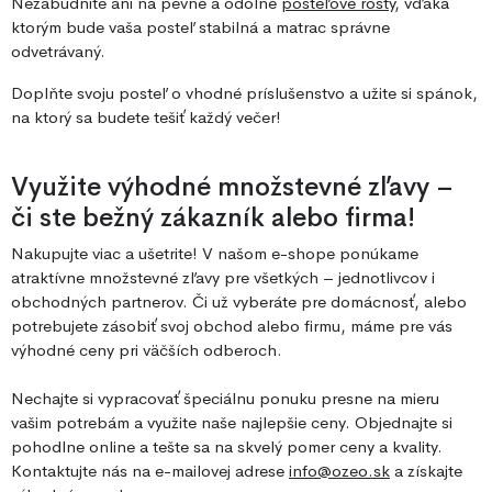
Nezabudnite ani na pevné a odolné
posteľové rošty
, vďaka
ktorým bude vaša posteľ stabilná a matrac správne
odvetrávaný.
Doplňte svoju posteľ o vhodné príslušenstvo a užite si spánok,
na ktorý sa budete tešiť každý večer!
Využite výhodné množstevné zľavy –
či ste bežný zákazník alebo firma!
Nakupujte viac a ušetrite! V našom e-shope ponúkame
atraktívne množstevné zľavy pre všetkých – jednotlivcov i
obchodných partnerov. Či už vyberáte pre domácnosť, alebo
potrebujete zásobiť svoj obchod alebo firmu, máme pre vás
výhodné ceny pri väčších odberoch.
Nechajte si vypracovať špeciálnu ponuku presne na mieru
vašim potrebám a využite naše najlepšie ceny. Objednajte si
pohodlne online a tešte sa na skvelý pomer ceny a kvality.
Kontaktujte nás na e-mailovej adrese
info@ozeo.sk
a získajte