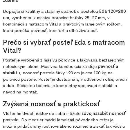
zdarma
Doprajte si kvalitný a stabilný spánok s posteľou
Eda 120×200
cm
, vyrobenou z masívu borovice hrúbky 25–27 mm, v
kombinácii s matracom Vital a praktickým lamelovým roštom,
ktorá ponúka pevnosť, komfort a dlhú životnosť.
Prečo si vybrať posteľ Eda s matracom
Vital?
Posteľ je vyrobená z masívu borovice a lakovaná bezfarebným
netoxickým lakom. Masívna konštrukcia zaisťuje
pevnosť a
stabilitu
, nosnosť postele šírky 120 cm je cca 100 kg na
polovicu postele. Posteľ je dostupná aj v odtieňoch olše, orech
a dub. Súčasťou balenia je kompletný spojovací materiál a
návod na montáž.
Zvýšená nosnosť a praktickosť
Vložením dvoch roštov do seba môžete
zdvojnásobiť nosnosť
postele
. Do medzier medzi lamelami pôvodného roštu je
možné pridať druhý rošt rovnakého rozmeru a získať tak väčšiu