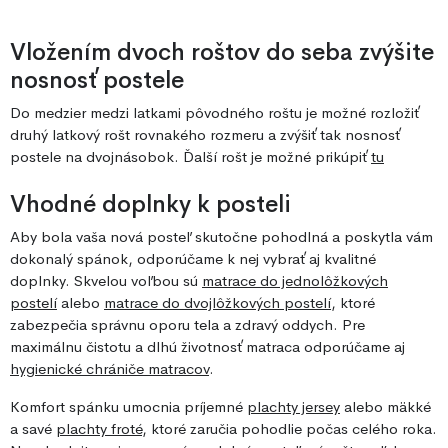
Vložením dvoch roštov do seba zvýšite
nosnosť postele
Do medzier medzi latkami pôvodného roštu je možné rozložiť
druhý latkový rošt rovnakého rozmeru a zvýšiť tak nosnosť
postele na dvojnásobok. Ďalší rošt je možné prikúpiť
tu
Vhodné doplnky k posteli
Aby bola vaša nová posteľ skutočne pohodlná a poskytla vám
dokonalý spánok, odporúčame k nej vybrať aj kvalitné
doplnky. Skvelou voľbou sú
matrace do jednolôžkových
postelí
alebo
matrace do dvojlôžkových postelí
, ktoré
zabezpečia správnu oporu tela a zdravý oddych. Pre
maximálnu čistotu a dlhú životnosť matraca odporúčame aj
hygienické chrániče matracov
.
Komfort spánku umocnia príjemné
plachty jersey
alebo mäkké
a savé
plachty froté
, ktoré zaručia pohodlie počas celého roka.