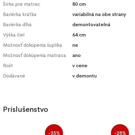
Šírka pre matrac
80 cm
Bariérka krátka
variabilná na obe strany
Bariérka dlhá
demontovatelná
Výška čiel
64 cm
Možnosť dokúpenia šuplíka
ne
Možnosť dokúpenia matraca
ano
Rošt
v cene
Dodávané
v demontu
Príslušenstvo
-25%
-28%