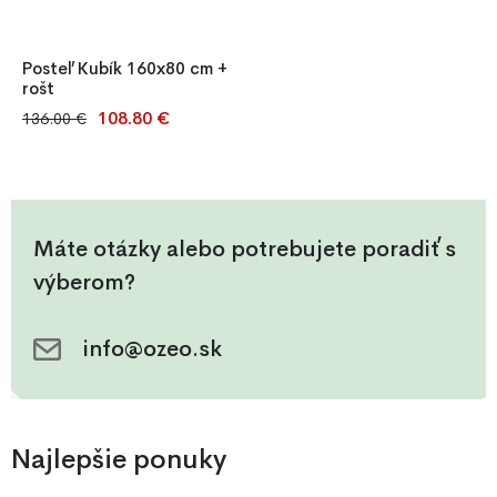
Posteľ Kubík 160x80 cm +
rošt
108.80 €
136.00 €
Posteľ Kubík 160x80 cm +
rošt
Máte otázky alebo potrebujete poradiť s
výberom?
info@ozeo.sk
Najlepšie ponuky