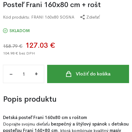
Posteľ Frani 160x80 cm + rošt
Kód produktu:
FRANI 160x80 SOSNA
Zdieľať
SKLADOM
127.03 €
158.79 €
104.98 €
bez DPH
–
+
Vložiť do košíka
Popis produktu
Detská posteľ Frani 160x80 cm s roštom
Doprajte svojmu dieťaťu
bezpečný a štýlový spánok
s
detskou
posteľou Frani 160×80 cm
, ktorá kombinuje kvalitný
masív