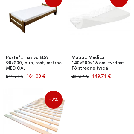
Posteľ z masívu EDA
Matrac Medical
90x200, dub, rošt, matrac
140x200x16 cm, tvrdosť
MEDICAL
T3 stredne tvrdá
181.00 €
149.71 €
241.34 €
207.94 €
Jednolôžková posteľ z
Matrac Medical 140x200x16
masívnej borovice v
cm, stredne tvrdý (T3), z PUR
prírodnom aj morenom
peny, obojstranný so
prevedení, s roštom a
snímateľným pratelným
-7%
kvalitným matracom T25.
poťahom.
Stabilná konštrukcia,
antibakteriálny poťah,
jednoduchá montáž – ideálna
do spálne, detskej izby aj
penziónu.