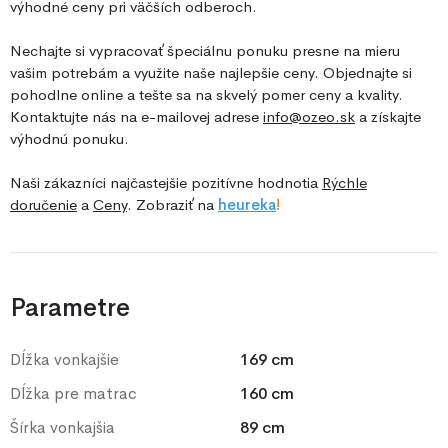
výhodné ceny pri väčších odberoch.
Nechajte si vypracovať špeciálnu ponuku presne na mieru
vašim potrebám a využite naše najlepšie ceny. Objednajte si
pohodlne online a tešte sa na skvelý pomer ceny a kvality.
Kontaktujte nás na e-mailovej adrese
info@ozeo.sk
a získajte
výhodnú ponuku.
Naši zákazníci najčastejšie pozitívne hodnotia
Rýchle
doručenie
a
Ceny
. Zobraziť na
he
ureka
!
Parametre
Dĺžka vonkajšie
169 cm
Dĺžka pre matrac
160 cm
Šírka vonkajšia
89 cm