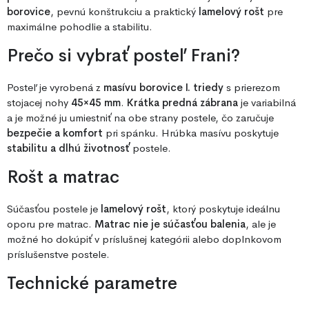
borovice
, pevnú konštrukciu a praktický
lamelový rošt
pre
maximálne pohodlie a stabilitu.
Prečo si vybrať posteľ Frani?
Posteľ je vyrobená z
masívu borovice I. triedy
s prierezom
stojacej nohy
45×45 mm
.
Krátka predná zábrana
je variabilná
a je možné ju umiestniť na obe strany postele, čo zaručuje
bezpečie a komfort
pri spánku. Hrúbka masívu poskytuje
stabilitu a dlhú životnosť
postele.
Rošt a matrac
Súčasťou postele je
lamelový rošt
, ktorý poskytuje ideálnu
oporu pre matrac.
Matrac nie je súčasťou balenia
, ale je
možné ho dokúpiť v príslušnej kategórii alebo doplnkovom
príslušenstve postele.
Technické parametre