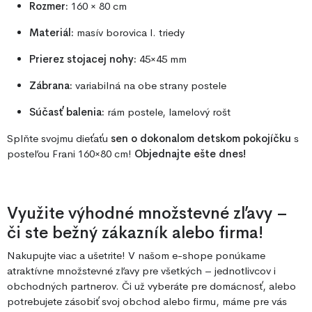
Rozmer:
160 × 80 cm
Materiál:
masív borovica I. triedy
Prierez stojacej nohy:
45×45 mm
Zábrana:
variabilná na obe strany postele
Súčasť balenia:
rám postele, lamelový rošt
Splňte svojmu dieťaťu
sen o dokonalom detskom pokojíčku
s
posteľou Frani 160×80 cm!
Objednajte ešte dnes!
Využite výhodné množstevné zľavy –
či ste bežný zákazník alebo firma!
Nakupujte viac a ušetrite! V našom e-shope ponúkame
atraktívne množstevné zľavy pre všetkých – jednotlivcov i
obchodných partnerov. Či už vyberáte pre domácnosť, alebo
potrebujete zásobiť svoj obchod alebo firmu, máme pre vás