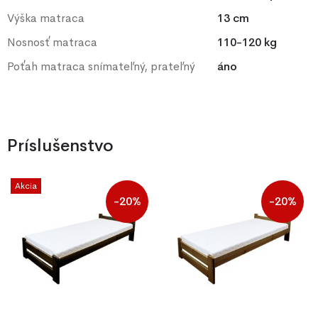
Výška matraca
13 cm
Nosnosť matraca
110-120 kg
Poťah matraca snímateľný, prateľný
áno
Príslušenstvo
Akcia
-20%
-20%