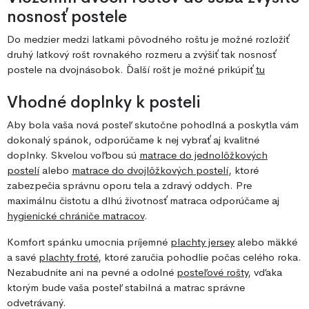
nosnosť postele
Do medzier medzi latkami pôvodného roštu je možné rozložiť
druhý latkový rošt rovnakého rozmeru a zvýšiť tak nosnosť
postele na dvojnásobok. Ďalší rošt je možné prikúpiť
tu
Vhodné doplnky k posteli
Aby bola vaša nová posteľ skutočne pohodlná a poskytla vám
dokonalý spánok, odporúčame k nej vybrať aj kvalitné
doplnky. Skvelou voľbou sú
matrace do jednolôžkových
postelí
alebo
matrace do dvojlôžkových postelí
, ktoré
zabezpečia správnu oporu tela a zdravý oddych. Pre
maximálnu čistotu a dlhú životnosť matraca odporúčame aj
hygienické chrániče matracov
.
Komfort spánku umocnia príjemné
plachty jersey
alebo mäkké
a savé
plachty froté
, ktoré zaručia pohodlie počas celého roka.
Nezabudnite ani na pevné a odolné
posteľové rošty
, vďaka
ktorým bude vaša posteľ stabilná a matrac správne
odvetrávaný.