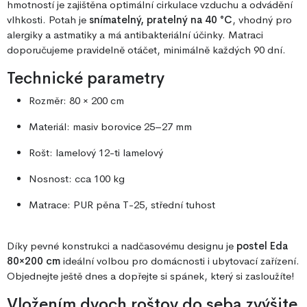
hmotností je zajištěna optimální cirkulace vzduchu a odvádění
vlhkosti. Potah je
snímatelný, pratelný na 40 °C
, vhodný pro
alergiky a astmatiky a má antibakteriální účinky. Matraci
doporučujeme pravidelně otáčet, minimálně každých 90 dní.
Technické parametry
Rozměr: 80 × 200 cm
Materiál: masiv borovice 25–27 mm
Rošt: lamelový 12-ti lamelový
Nosnost: cca 100 kg
Matrace: PUR pěna T-25, střední tuhost
Díky pevné konstrukci a nadčasovému designu je
postel Eda
80×200 cm
ideální volbou pro domácnosti i ubytovací zařízení.
Objednejte ještě dnes a dopřejte si spánek, který si zasloužíte!
Vložením dvoch roštov do seba zvýšite