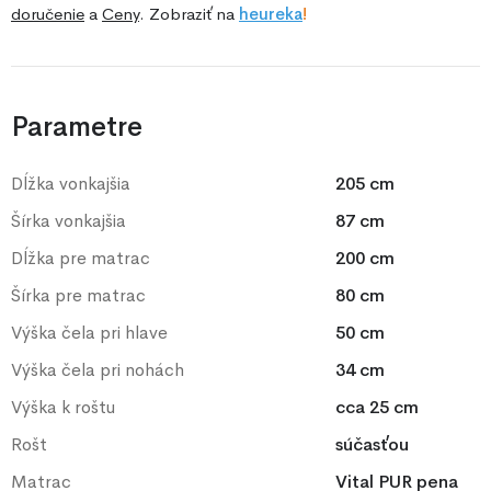
doručenie
a
Ceny
. Zobraziť na
he
ureka
!
Parametre
Dĺžka vonkajšia
205 cm
Šírka vonkajšia
87 cm
Dĺžka pre matrac
200 cm
Šírka pre matrac
80 cm
Výška čela pri hlave
50 cm
Výška čela pri nohách
34 cm
Výška k roštu
cca 25 cm
Rošt
súčasťou
Matrac
Vital PUR pena