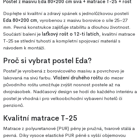
Postel z masivu Eda 80×200 cm sivá + matrace T-25 + rošt
Dopřejte si kvalitní a zdravý spánek s jednolůžkovou postelí
Eda 80×200 cm
, vyrobenou z masivu borovice o síle 25–27
mm. Pevná konstrukce zajišťuje stabilitu a dlouhou životnost.
Součástí balení je
laťkový rošt o 12-ti latích
, kvalitní matrace
T-25 se střední tuhostí a kompletní spojovací materiál s
návodem k montáži.
Proč si vybrat postel Eda?
Posteľ je vyrobená z borovicového masívu a povrchovo je
lakovaná na sivú farbu.
Vložení druhého roštu
do mezer
původního roštu umožňuje zvýšit nosnost postele až na
dvojnásobek. Nadčasový design se hodí do každého interiéru a
postel je vhodná i pro velkoobchodní vybavení hotelů či
penzionů.
Kvalitní matrace T-25
Matrace z polyuretanové (PUR) pěny je pružná, tvarově stálá a
pevná. Díky vysoce elastické PUR pěně s vyšší objemovou