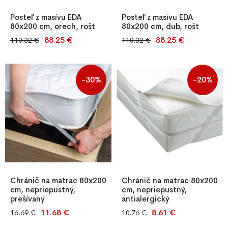
Posteľ z masívu EDA
Posteľ z masívu EDA
80x200 cm, orech, rošt
80x200 cm, dub, rošt
88.25 €
88.25 €
110.32 €
110.32 €
Masívna borovicová posteľ s
Pevná posteľ z borovicového
latkovým roštom, dostupná v
masívu s hrúbkou 25–27 mm a
morení olša, orech a dub.
latkovým roštom. Dostupná v
Väčšie rozmery so stredovou
morení jelša, orech alebo
-30%
-20%
nohou. Pevná konštrukcia,
dub. Väčšie rozmery majú
jednoduchá montáž, bez
stredovú opornú nohu pre
matraca.
vyššiu nosnosť.
Chránič na matrac 80x200
Chránič na matrac 80x200
cm, nepriepustný,
cm, nepriepustný,
prešívaný
antialergický
11.68 €
8.61 €
16.69 €
10.76 €
Prešívaný chránič matraca
Nepremokavý chránič matraca
80x200 cm, neprepustný,
80x200 cm s froté vrstvou