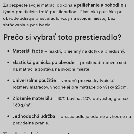
Zabezpečte svojej matraci dokonalé
priliehanie a pohodlie
s
týmto praktickým froté prestieradlom. Elastická gumička po
obvode udržuje prestieradlo vždy na svojom mieste, bez
shrňovania a posúvania.
Prečo si vybrať toto prestieradlo?
Materiál froté
– mäkký, príjemný na dotyk a priedušný.
Elastická gumička po obvode
– prestieradlo pevne sedí
na matraci a zostáva na svojom mieste.
Univerzálne použitie
– vhodné pre všetky typické
rozmery matracov, vhodné aj pre matrace do výšky 25 cm.
Zloženie materiálu
– 80% bavlna, 20% polyester, gramáž
160 g/m².
Jednoduchá údržba
– prestieradlo je odolné a vhodné na
pravidelné pranie.