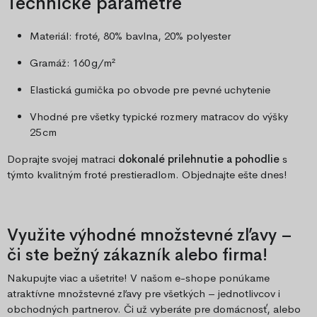
Technické parametre
Materiál: froté, 80% bavlna, 20% polyester
Gramáž: 160 g/m²
Elastická gumička po obvode pre pevné uchytenie
Vhodné pre všetky typické rozmery matracov do výšky
25 cm
Doprajte svojej matraci
dokonalé prilehnutie a pohodlie
s
týmto kvalitným froté prestieradlom. Objednajte ešte dnes!
Využite výhodné množstevné zľavy –
či ste bežný zákazník alebo firma!
Nakupujte viac a ušetrite! V našom e-shope ponúkame
atraktívne množstevné zľavy pre všetkých – jednotlivcov i
obchodných partnerov. Či už vyberáte pre domácnosť, alebo