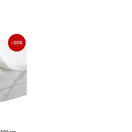
-20%
x200 cm,