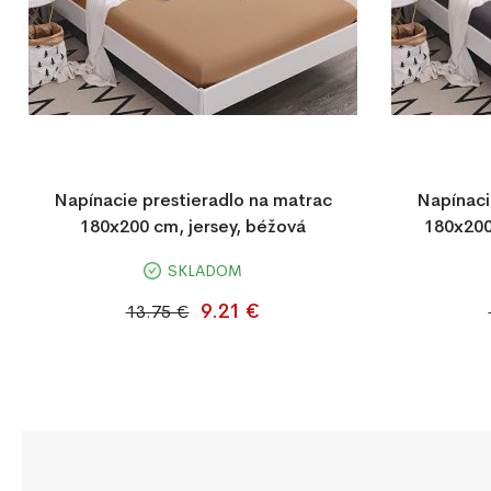
Napínacie prestieradlo na matrac
Napínaci
180x200 cm, jersey, béžová
180x200
SKLADOM
Béžové napínacie prestieradlo z materiálu
Tmavosivé 
Jersey 180x200 cm, 100 % bavlna. Pružná
180x200 cm
9.21 €
13.75 €
gumička po obvode zabezpečuje pevné
jemné na d
uchytenie na matrac.
ktorá zaruč