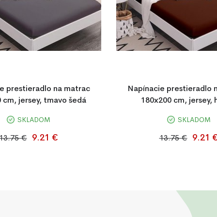
e prestieradlo na matrac
Napínacie prestieradlo 
 cm, jersey, tmavo šedá
180x200 cm, jersey,
SKLADOM
SKLADOM
napínacie prestieradlo Jersey
Napínacie prestieradlo 18
 zo 100 % bavlny. Priedušné,
hnedé, z jemného a priedušnéh
9.21 €
9.21 
13.75 €
13.75 €
otyk a s gumičkou po obvode,
Jersey (100 % bavlna) s gumo
í, že perfektne drží na matraci.
upevnenie na matra