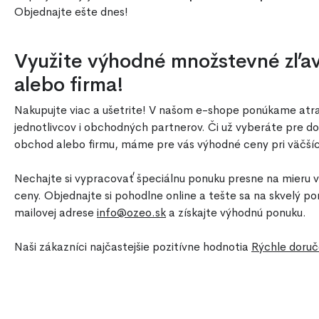
Objednajte ešte dnes!
Využite výhodné množstevné zľavy
alebo firma!
Nakupujte viac a ušetrite! V našom e-shope ponúkame atr
jednotlivcov i obchodných partnerov. Či už vyberáte pre d
obchod alebo firmu, máme pre vás výhodné ceny pri väčší
Nechajte si vypracovať špeciálnu ponuku presne na mieru v
ceny. Objednajte si pohodlne online a tešte sa na skvelý po
mailovej adrese
info@ozeo.sk
a získajte výhodnú ponuku.
Naši zákazníci najčastejšie pozitívne hodnotia
Rýchle doruč