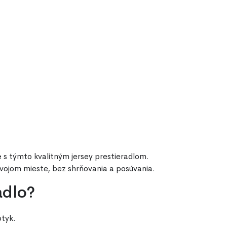
e
s týmto kvalitným jersey prestieradlom.
svojom mieste, bez shrňovania a posúvania.
adlo?
otyk.