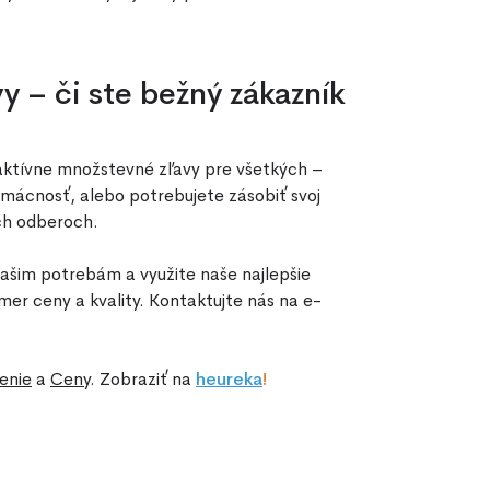
 – či ste bežný zákazník
aktívne množstevné zľavy pre všetkých –
omácnosť, alebo potrebujete zásobiť svoj
ch odberoch.
ašim potrebám a využite naše najlepšie
mer ceny a kvality. Kontaktujte nás na e-
enie
a
Ceny
. Zobraziť na
he
ureka
!