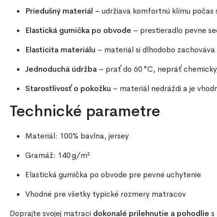
Priedušný materiál
– udržiava komfortnú klímu počas 
Elastická gumička po obvode
– prestieradlo pevne se
Elasticita materiálu
– materiál si dlhodobo zachováva
Jednoduchá údržba
– prať do 60 °C, nepráť chemicky,
Starostlivosť o pokožku
– materiál nedráždi a je vhodn
Technické parametre
Materiál: 100% bavlna, jersey
Gramáž: 140 g/m²
Elastická gumička po obvode pre pevné uchytenie
Vhodné pre všetky typické rozmery matracov
Doprajte svojej matraci
dokonalé prilehnutie a pohodlie
s 