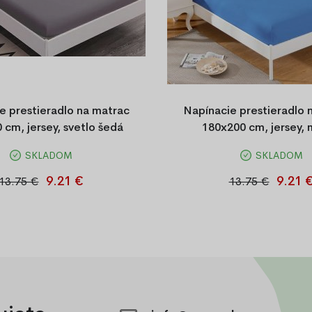
e prestieradlo na matrac
Napínacie prestieradlo 
 cm, jersey, svetlo šedá
180x200 cm, jersey,
SKLADOM
SKLADOM
 napínacie prestieradlo Jersey
Napínacie prestieradlo 180
 zo 100 % bavlny. Priedušné,
jemného jersey materiálu, 10
9.21 €
9.21 
13.75 €
13.75 €
jemné na dotyk, s gumičkou po
modrá farba, s gumou pr
ideálne uchytenie na matraci.
upevnenie na matra