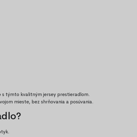
e
s týmto kvalitným jersey prestieradlom.
svojom mieste, bez shrňovania a posúvania.
adlo?
otyk.