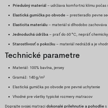
Priedušný materiál
– udržiava komfortnú klímu počas 
Elastická gumička po obvode
– prestieradlo pevne se
Elasticita materiálu
– materiál si dlhodobo zachováva
Jednoduchá údržba
– prať do 60 °C, nepráť chemicky,
Starostlivosť o pokožku
– materiál nedráždi a je vhodn
Technické parametre
Materiál: 100% bavlna, jersey
Gramáž: 140 g/m²
Elastická gumička po obvode pre pevné uchytenie
Vhodné pre všetky typické rozmery matracov
Doprajte svojej matraci
dokonalé prilehnutie a pohodlie
s 