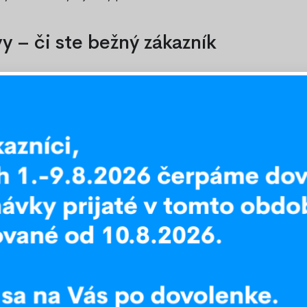
 – či ste bežný zákazník
aktívne množstevné zľavy pre všetkých –
omácnosť, alebo potrebujete zásobiť svoj
ch odberoch.
ašim potrebám a využite naše najlepšie
mer ceny a kvality. Kontaktujte nás na e-
enie
a
Ceny
. Zobraziť na
he
ureka
!