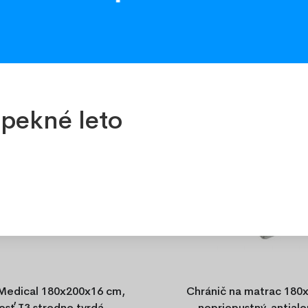
pekné leto
Medical 180x200x16 cm,
Chránič na matrac 180
osť T3 stredne tvrdá
nepriepustný, antiale