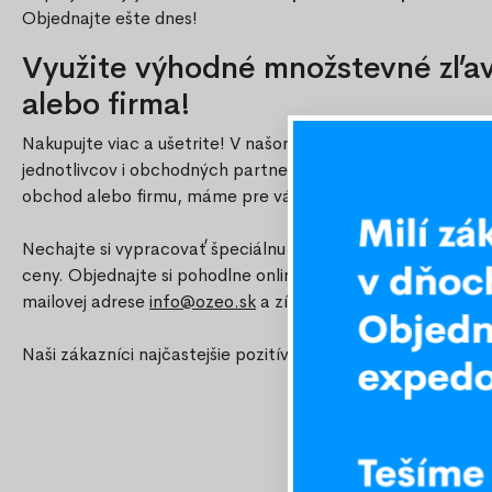
Objednajte ešte dnes!
Využite výhodné množstevné zľavy
alebo firma!
Nakupujte viac a ušetrite! V našom e-shope ponúkame atr
jednotlivcov i obchodných partnerov. Či už vyberáte pre d
obchod alebo firmu, máme pre vás výhodné ceny pri väčší
Nechajte si vypracovať špeciálnu ponuku presne na mieru v
ceny. Objednajte si pohodlne online a tešte sa na skvelý po
mailovej adrese
info@ozeo.sk
a získajte výhodnú ponuku.
Naši zákazníci najčastejšie pozitívne hodnotia
Rýchle doruč