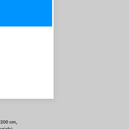
-20%
x200 cm,
rgický