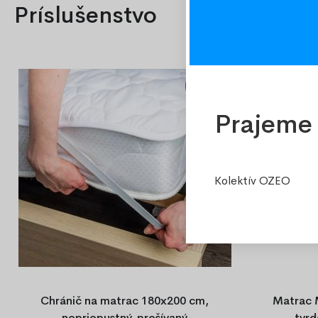
Príslušenstvo
-30%
Prajeme 
Kolektív OZEO
Chránič na matrac 180x200 cm,
Matrac 
nepriepustný, prešívaný
tvrd